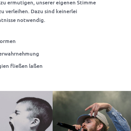
zu ermutigen, unserer eigenen Stimme
u verleihen. Dazu sind keinerlei
tnisse notwendig.
formen
erwahrnehmung
ien fließen laßen
eilsames