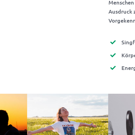
Menschen 
Ausdruck z
Vorgekenn
Sing
Körp
Energ
H