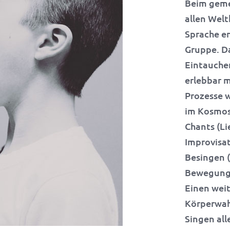
Beim geme
allen Welt
Sprache en
Gruppe. D
Eintauchen
erlebbar m
Prozesse 
im Kosmos
Chants (Li
Improvisat
Besingen (
Bewegungs
Einen weit
Körperwah
Singen al