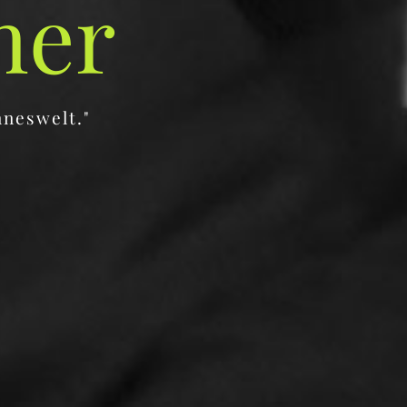
ner
nneswelt."